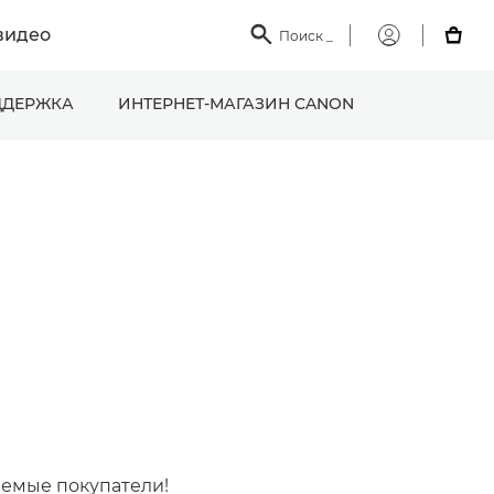
видео

Поиск
_

Мой
Canon
ДЕРЖКА
ИНТЕРНЕТ-МАГАЗИН CANON
емые покупатели!